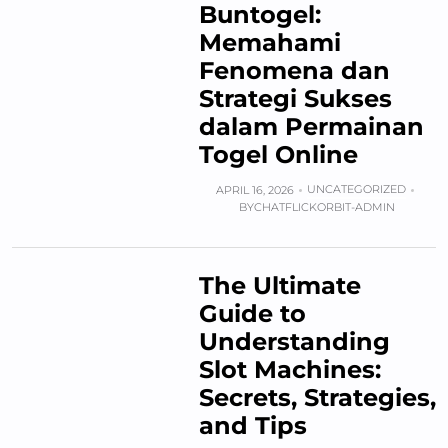
Buntogel:
Memahami
Fenomena dan
Strategi Sukses
dalam Permainan
Togel Online
UNCATEGORIZED
APRIL 16, 2026
BY
CHATFLICKORBIT-ADMIN
The Ultimate
Guide to
Understanding
Slot Machines:
Secrets, Strategies,
and Tips