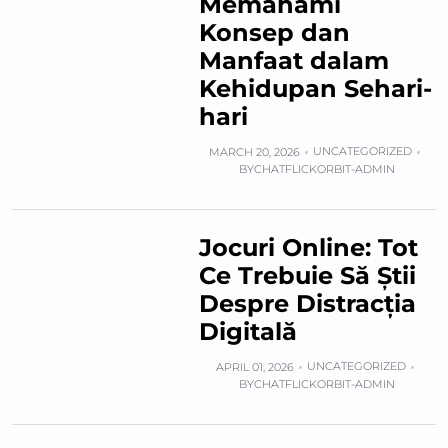
Memahami
Konsep dan
Manfaat dalam
Kehidupan Sehari-
hari
UNCATEGORIZED
MARCH 20, 2026
BY
CHATFLICKORBIT-ADMIN
Jocuri Online: Tot
Ce Trebuie Să Știi
Despre Distracția
Digitală
UNCATEGORIZED
APRIL 01, 2026
BY
CHATFLICKORBIT-ADMIN