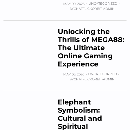
UNCATEGORIZED
MAY 09, 2026
BY
CHATFLICKORBIT-ADMIN
Unlocking the
Thrills of MEGA88:
The Ultimate
Online Gaming
Experience
UNCATEGORIZED
MAY 05, 2026
BY
CHATFLICKORBIT-ADMIN
Elephant
Symbolism:
Cultural and
Spiritual