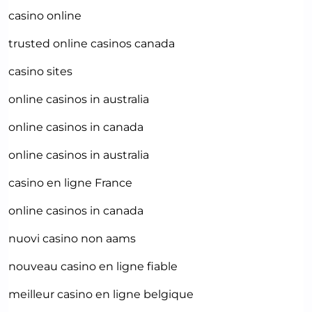
casino online
trusted online casinos canada
casino sites
online casinos in australia
online casinos in canada
online casinos in australia
casino en ligne France
online casinos in canada
nuovi casino non aams
nouveau casino en ligne fiable
meilleur casino en ligne belgique