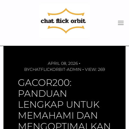
Skip
to
content
APRIL 08, 2026
BY
CHATFLICKORBIT-ADMIN
VIEW: 269
GACOR200:
PANDUAN
LENGKAP UNTUK
MEMAHAMI DAN
MENGOPTIMALKAN