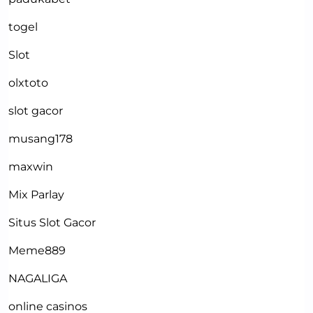
togel
Slot
olxtoto
slot gacor
musang178
maxwin
Mix Parlay
Situs Slot Gacor
Meme889
NAGALIGA
online casinos