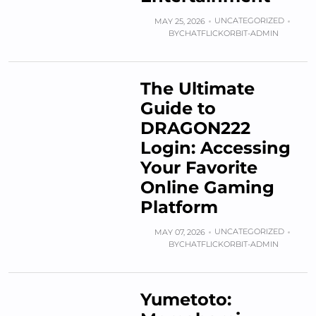
UNCATEGORIZED
MAY 25, 2026
BY
CHATFLICKORBIT-ADMIN
The Ultimate
Guide to
DRAGON222
Login: Accessing
Your Favorite
Online Gaming
Platform
UNCATEGORIZED
MAY 07, 2026
BY
CHATFLICKORBIT-ADMIN
Yumetoto: