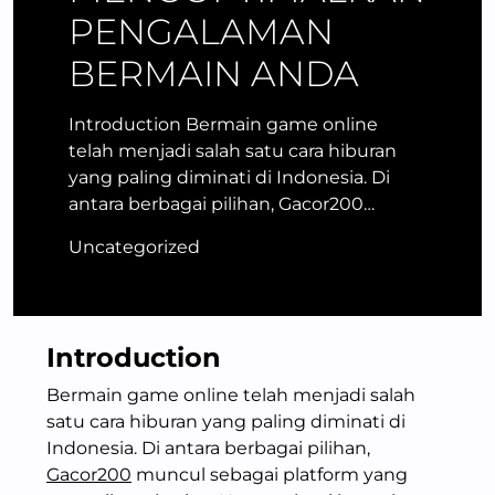
PENGALAMAN
BERMAIN ANDA
Introduction Bermain game online
telah menjadi salah satu cara hiburan
yang paling diminati di Indonesia. Di
antara berbagai pilihan, Gacor200…
Uncategorized
Introduction
Bermain game online telah menjadi salah
satu cara hiburan yang paling diminati di
Indonesia. Di antara berbagai pilihan,
Gacor200
muncul sebagai platform yang