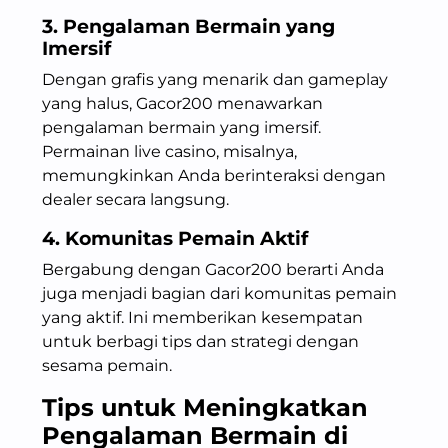
3. Pengalaman Bermain yang
Imersif
Dengan grafis yang menarik dan gameplay
yang halus, Gacor200 menawarkan
pengalaman bermain yang imersif.
Permainan live casino, misalnya,
memungkinkan Anda berinteraksi dengan
dealer secara langsung.
4. Komunitas Pemain Aktif
Bergabung dengan Gacor200 berarti Anda
juga menjadi bagian dari komunitas pemain
yang aktif. Ini memberikan kesempatan
untuk berbagi tips dan strategi dengan
sesama pemain.
Tips untuk Meningkatkan
Pengalaman Bermain di