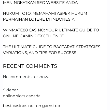
MENINGKATKAN SEO WEBSITE ANDA
HUKUM TOTO: MEMAHAMI ASPEK HUKUM
PERMAINAN LOTERE DI INDONESIA
WINMATE88 CASINO: YOUR ULTIMATE GUIDE TO
ONLINE GAMING EXCELLENCE
THE ULTIMATE GUIDE TO BACCARAT: STRATEGIES,
VARIATIONS, AND TIPS FOR SUCCESS
RECENT COMMENTS
No comments to show.
Sidebar
online slots canada
best casinos not on gamstop