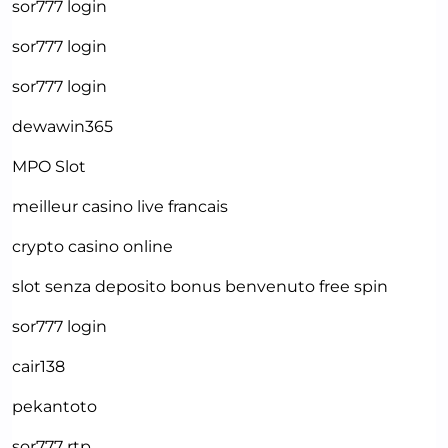
sor777 login
sor777 login
sor777 login
dewawin365
MPO Slot
meilleur casino live francais
crypto casino online
slot senza deposito bonus benvenuto free spin
sor777 login
cair138
pekantoto
sor777 rtp