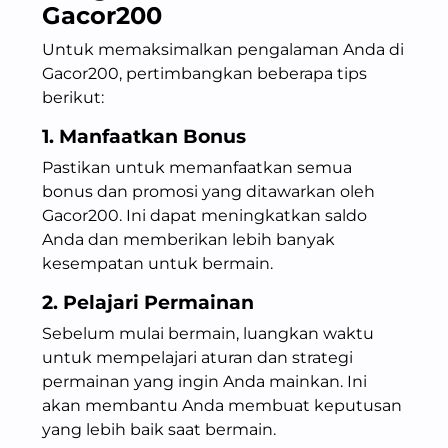
Gacor200
Untuk memaksimalkan pengalaman Anda di
Gacor200, pertimbangkan beberapa tips
berikut:
1. Manfaatkan Bonus
Pastikan untuk memanfaatkan semua
bonus dan promosi yang ditawarkan oleh
Gacor200. Ini dapat meningkatkan saldo
Anda dan memberikan lebih banyak
kesempatan untuk bermain.
2. Pelajari Permainan
Sebelum mulai bermain, luangkan waktu
untuk mempelajari aturan dan strategi
permainan yang ingin Anda mainkan. Ini
akan membantu Anda membuat keputusan
yang lebih baik saat bermain.