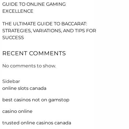
GUIDE TO ONLINE GAMING
EXCELLENCE
THE ULTIMATE GUIDE TO BACCARAT:
STRATEGIES, VARIATIONS, AND TIPS FOR
SUCCESS
RECENT COMMENTS
No comments to show.
Sidebar
online slots canada
best casinos not on gamstop
casino online
trusted online casinos canada