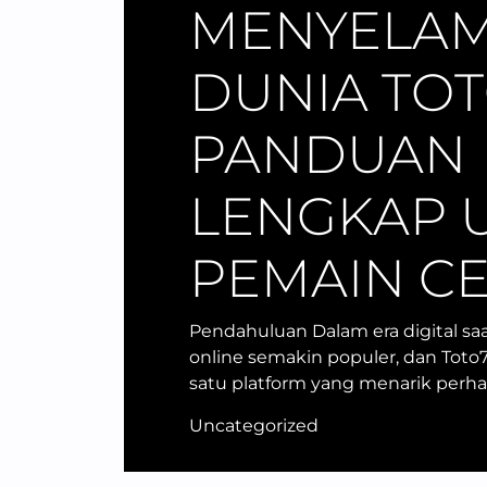
MENYELAM
DUNIA TOT
PANDUAN
LENGKAP 
PEMAIN C
Pendahuluan Dalam era digital saat
online semakin populer, dan Toto
satu platform yang menarik perh
Uncategorized