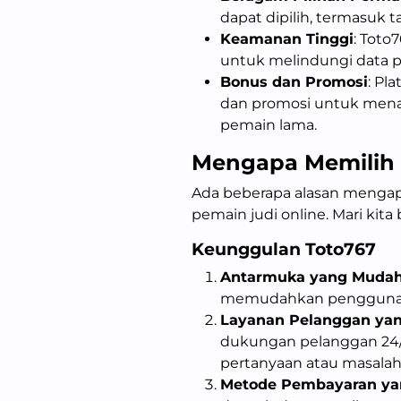
dapat dipilih, termasuk t
Keamanan Tinggi
: Toto
untuk melindungi data 
Bonus dan Promosi
: Pl
dan promosi untuk men
pemain lama.
Mengapa Memilih 
Ada beberapa alasan mengapa
pemain judi online. Mari kita 
Keunggulan Toto767
Antarmuka yang Mudah
memudahkan pengguna ba
Layanan Pelanggan yan
dukungan pelanggan 24
pertanyaan atau masala
Metode Pembayaran ya