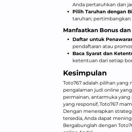
Anda pertaruhkan dan ja
Pilih Taruhan dengan B
taruhan; pertimbangkan 
Manfaatkan Bonus dan
Daftar untuk Penawaran
pendaftaran atau promos
Baca Syarat dan Keten
ketentuan dari setiap bo
Kesimpulan
Toto767 adalah pilihan yang 
pengalaman judi online ya
permainan, antarmuka yang
yang responsif, Toto767 m
Dengan menerapkan strateg
tersedia, Anda dapat menin
Bergabunglah dengan Toto767