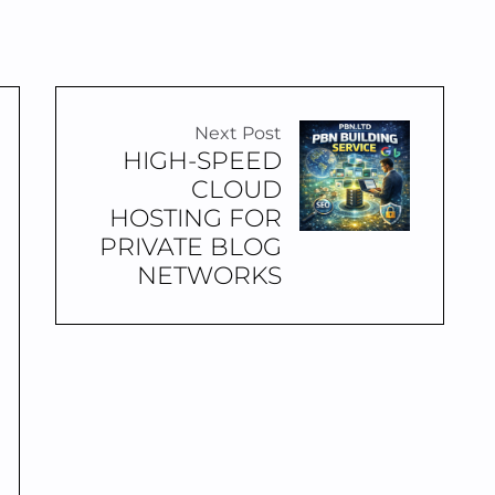
Next Post
HIGH-SPEED
CLOUD
HOSTING FOR
PRIVATE BLOG
NETWORKS