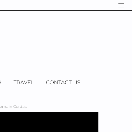
H
TRAVEL
CONTACT US
Pemain Cerdas