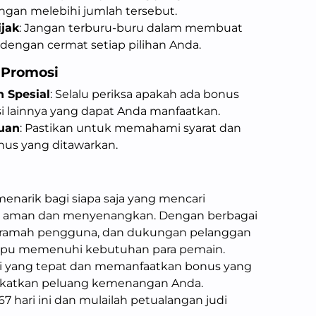
ngan melebihi jumlah tersebut.
ijak
: Jangan terburu-buru dalam membuat
dengan cermat setiap pilihan Anda.
 Promosi
 Spesial
: Selalu periksa apakah ada bonus
i lainnya yang dapat Anda manfaatkan.
tuan
: Pastikan untuk memahami syarat dan
nus yang ditawarkan.
menarik bagi siapa saja yang mencari
ng aman dan menyenangkan. Dengan berbagai
 ramah pengguna, dan dukungan pelanggan
ampu memenuhi kebutuhan para pemain.
i yang tepat dan memanfaatkan bonus yang
gkatkan peluang kemenangan Anda.
 hari ini dan mulailah petualangan judi