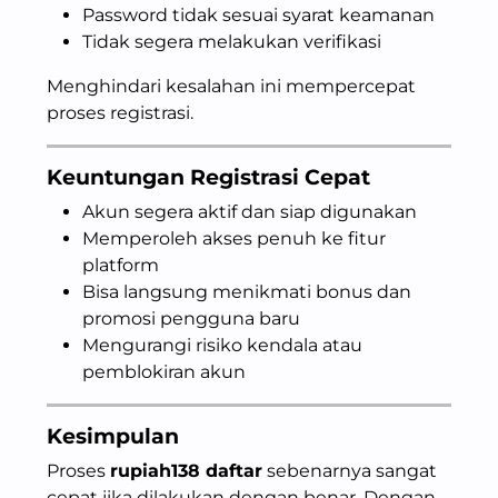
Password tidak sesuai syarat keamanan
Tidak segera melakukan verifikasi
Menghindari kesalahan ini mempercepat
proses registrasi.
Keuntungan Registrasi Cepat
Akun segera aktif dan siap digunakan
Memperoleh akses penuh ke fitur
platform
Bisa langsung menikmati bonus dan
promosi pengguna baru
Mengurangi risiko kendala atau
pemblokiran akun
Kesimpulan
Proses
rupiah138 daftar
sebenarnya sangat
cepat jika dilakukan dengan benar. Dengan