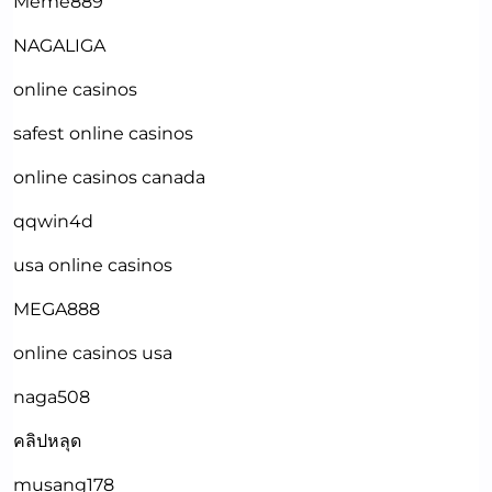
Meme889
NAGALIGA
online casinos
safest online casinos
online casinos canada
qqwin4d
usa online casinos
MEGA888
online casinos usa
naga508
คลิปหลุด
musang178