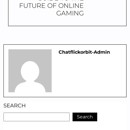
FUTURE OF ONLINE
GAMING
Chatflickorbit-Admin
SEARCH
Search