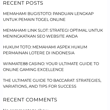
RECENT POSTS
MEMAHAMI BUGISTOTO: PANDUAN LENGKAP
UNTUK PEMAIN TOGEL ONLINE
MEMAHAMI LINK SLOT: STRATEGI OPTIMAL UNTUK
MENINGKATKAN SEO WEBSITE ANDA
HUKUM TOTO: MEMAHAMI ASPEK HUKUM
PERMAINAN LOTERE DI INDONESIA
WINMATE88 CASINO: YOUR ULTIMATE GUIDE TO
ONLINE GAMING EXCELLENCE
THE ULTIMATE GUIDE TO BACCARAT: STRATEGIES,
VARIATIONS, AND TIPS FOR SUCCESS
RECENT COMMENTS