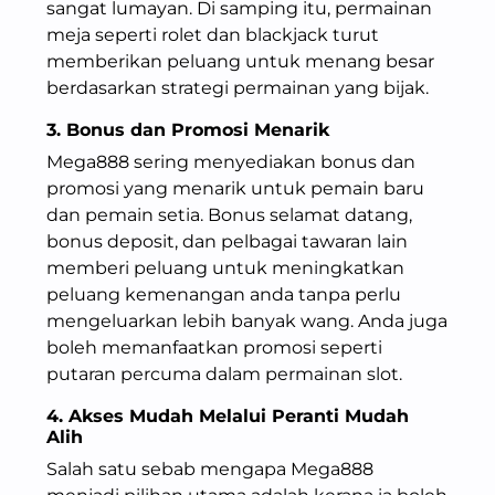
sangat lumayan. Di samping itu, permainan
meja seperti rolet dan blackjack turut
memberikan peluang untuk menang besar
berdasarkan strategi permainan yang bijak.
3.
Bonus dan Promosi Menarik
Mega888 sering menyediakan bonus dan
promosi yang menarik untuk pemain baru
dan pemain setia. Bonus selamat datang,
bonus deposit, dan pelbagai tawaran lain
memberi peluang untuk meningkatkan
peluang kemenangan anda tanpa perlu
mengeluarkan lebih banyak wang. Anda juga
boleh memanfaatkan promosi seperti
putaran percuma dalam permainan slot.
4.
Akses Mudah Melalui Peranti Mudah
Alih
Salah satu sebab mengapa Mega888