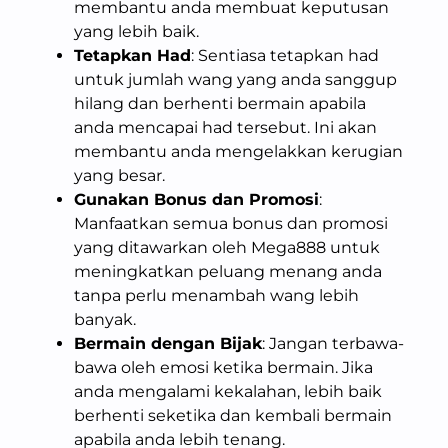
membantu anda membuat keputusan
yang lebih baik.
Tetapkan Had
: Sentiasa tetapkan had
untuk jumlah wang yang anda sanggup
hilang dan berhenti bermain apabila
anda mencapai had tersebut. Ini akan
membantu anda mengelakkan kerugian
yang besar.
Gunakan Bonus dan Promosi
:
Manfaatkan semua bonus dan promosi
yang ditawarkan oleh Mega888 untuk
meningkatkan peluang menang anda
tanpa perlu menambah wang lebih
banyak.
Bermain dengan Bijak
: Jangan terbawa-
bawa oleh emosi ketika bermain. Jika
anda mengalami kekalahan, lebih baik
berhenti seketika dan kembali bermain
apabila anda lebih tenang.