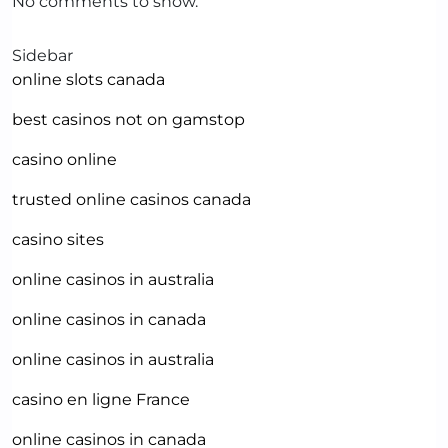
No comments to show.
Sidebar
online slots canada
best casinos not on gamstop
casino online
trusted online casinos canada
casino sites
online casinos in australia
online casinos in canada
online casinos in australia
casino en ligne France
online casinos in canada