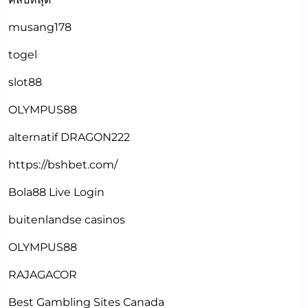
musang178
togel
slot88
OLYMPUS88
alternatif DRAGON222
https://bshbet.com/
Bola88 Live Login
buitenlandse casinos
OLYMPUS88
RAJAGACOR
Best Gambling Sites Canada