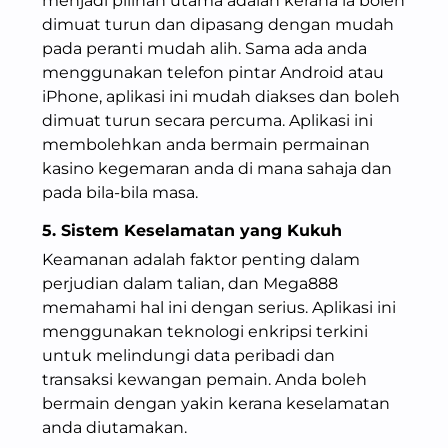
menjadi pilihan utama adalah kerana ia boleh
dimuat turun dan dipasang dengan mudah
pada peranti mudah alih. Sama ada anda
menggunakan telefon pintar Android atau
iPhone, aplikasi ini mudah diakses dan boleh
dimuat turun secara percuma. Aplikasi ini
membolehkan anda bermain permainan
kasino kegemaran anda di mana sahaja dan
pada bila-bila masa.
5.
Sistem Keselamatan yang Kukuh
Keamanan adalah faktor penting dalam
perjudian dalam talian, dan Mega888
memahami hal ini dengan serius. Aplikasi ini
menggunakan teknologi enkripsi terkini
untuk melindungi data peribadi dan
transaksi kewangan pemain. Anda boleh
bermain dengan yakin kerana keselamatan
anda diutamakan.