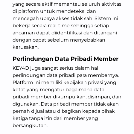
yang secara aktif memantau seluruh aktivitas
di platform untuk mendeteksi dan
mencegah upaya akses tidak sah. Sistem ini
bekerja secara real-time sehingga setiap
ancaman dapat diidentifikasi dan ditangani
dengan cepat sebelum menyebabkan
kerusakan.
Perlindungan Data Pribadi Member
KEY4D juga sangat serius dalam hal
perlindungan data pribadi para membernya.
Platform ini memiliki kebijakan privasi yang
ketat yang mengatur bagaimana data
pribadi member dikumpulkan, disimpan, dan
digunakan. Data pribadi member tidak akan
pernah dijual atau dibagikan kepada pihak
ketiga tanpa izin dari member yang
bersangkutan.