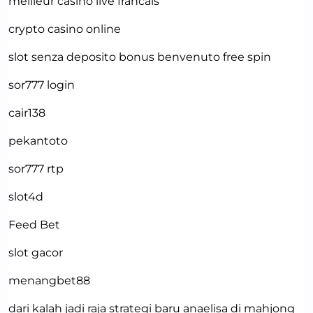
meilleur casino live francais
crypto casino online
slot senza deposito bonus benvenuto free spin
sor777 login
cair138
pekantoto
sor777 rtp
slot4d
Feed Bet
slot gacor
menangbet88
dari kalah jadi raja strategi baru anaelisa di mahjong