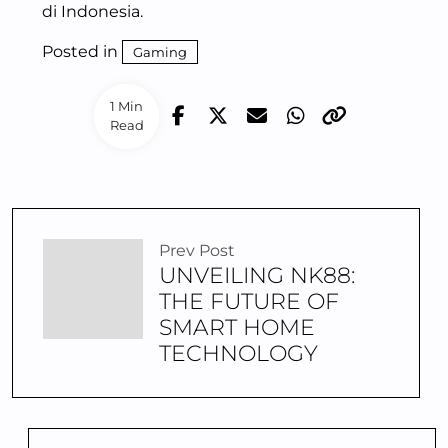
di Indonesia.
Posted in
Gaming
1 Min
Read
Prev Post
UNVEILING NK88:
THE FUTURE OF
SMART HOME
TECHNOLOGY