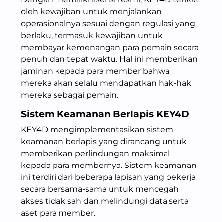
oleh kewajiban untuk menjalankan
operasionalnya sesuai dengan regulasi yang
berlaku, termasuk kewajiban untuk
membayar kemenangan para pemain secara
penuh dan tepat waktu. Hal ini memberikan
jaminan kepada para member bahwa
mereka akan selalu mendapatkan hak-hak
mereka sebagai pemain.
Sistem Keamanan Berlapis KEY4D
KEY4D mengimplementasikan sistem
keamanan berlapis yang dirancang untuk
memberikan perlindungan maksimal
kepada para membernya. Sistem keamanan
ini terdiri dari beberapa lapisan yang bekerja
secara bersama-sama untuk mencegah
akses tidak sah dan melindungi data serta
aset para member.