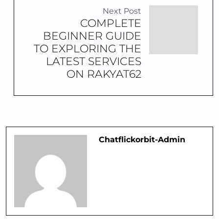
Next Post
COMPLETE
BEGINNER GUIDE
TO EXPLORING THE
LATEST SERVICES
ON RAKYAT62
Chatflickorbit-Admin