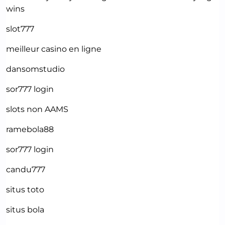
wins
slot777
meilleur casino en ligne
dansomstudio
sor777 login
slots non AAMS
ramebola88
sor777 login
candu777
situs toto
situs bola