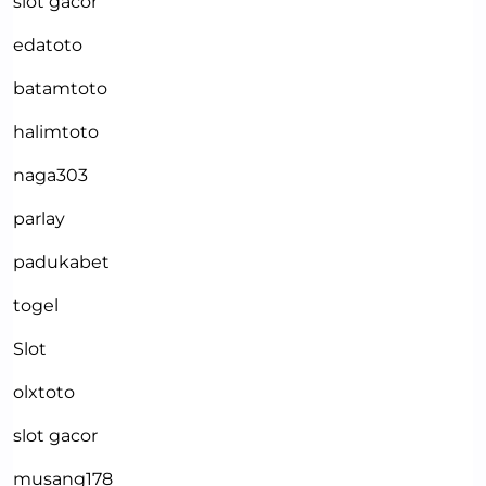
slot gacor
edatoto
batamtoto
halimtoto
naga303
parlay
padukabet
togel
Slot
olxtoto
slot gacor
musang178