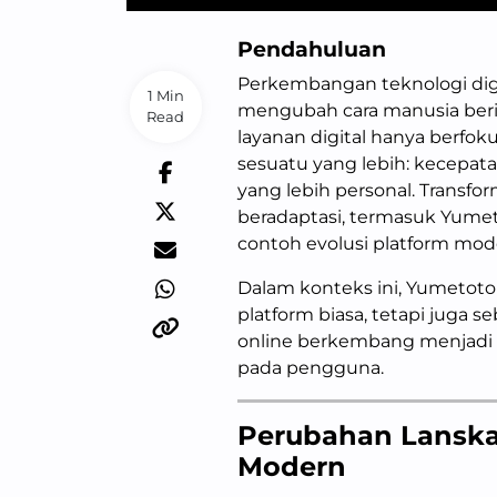
Pendahuluan
Perkembangan teknologi digi
1 Min
mengubah cara manusia berin
Read
layanan digital hanya berfo
sesuatu yang lebih: kecepa
yang lebih personal. Transf
beradaptasi, termasuk Yumeto
contoh evolusi platform mode
Dalam konteks ini, Yumetoto
platform biasa, tetapi juga s
online berkembang menjadi le
pada pengguna.
Perubahan Lanskap
Modern