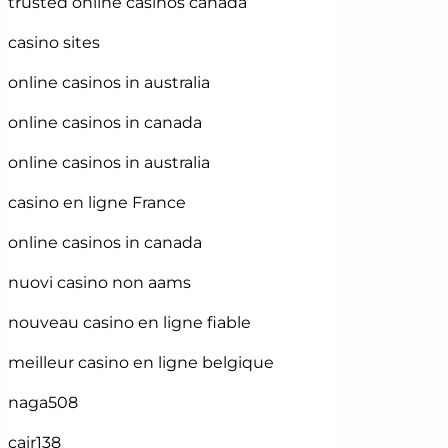
trusted online casinos canada
casino sites
online casinos in australia
online casinos in canada
online casinos in australia
casino en ligne France
online casinos in canada
nuovi casino non aams
nouveau casino en ligne fiable
meilleur casino en ligne belgique
naga508
cair138