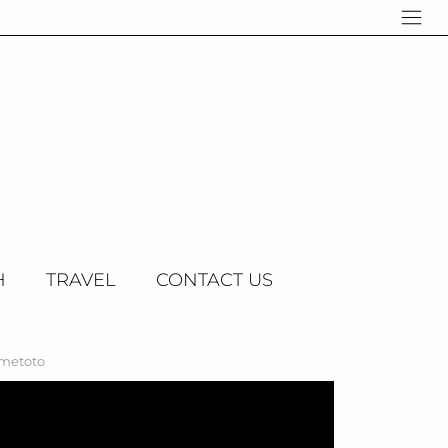
H
TRAVEL
CONTACT US
umetoto