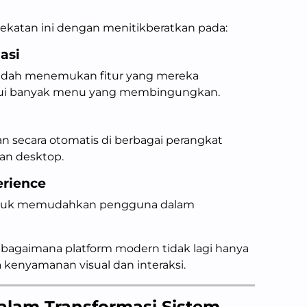
atan ini dengan menitikberatkan pada:
asi
dah menemukan fitur yang mereka
lui banyak menu yang membingungkan.
 secara otomatis di berbagai perangkat
dan desktop.
erience
untuk memudahkan pengguna dalam
bagaimana platform modern tidak lagi hanya
a kenyamanan visual dan interaksi.
alam Transformasi Sistem