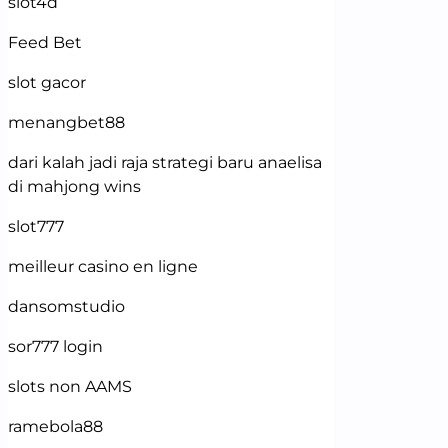
slot4d
Feed Bet
slot gacor
menangbet88
dari kalah jadi raja strategi baru anaelisa
di mahjong wins
slot777
meilleur casino en ligne
dansomstudio
sor777 login
slots non AAMS
ramebola88