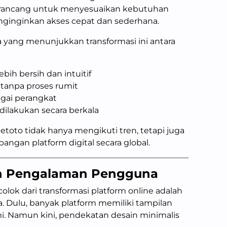
irancang untuk menyesuaikan kebutuhan
inginkan akses cepat dan sederhana.
a yang menunjukkan transformasi ini antara
bih bersih dan intuitif
 tanpa proses rumit
agai perangkat
ilakukan secara berkala
toto tidak hanya mengikuti tren, tetapi juga
gan platform digital secara global.
an Pengalaman Pengguna
olok dari transformasi platform online adalah
 Dulu, banyak platform memiliki tampilan
i. Namun kini, pendekatan desain minimalis