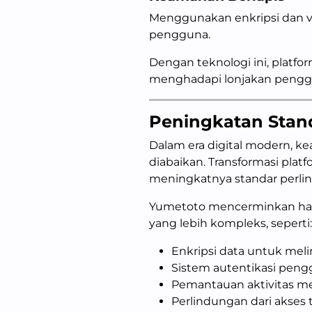
Menggunakan enkripsi dan ve
pengguna.
Dengan teknologi ini, plat
menghadapi lonjakan pengg
Peningkatan Stan
Dalam era digital modern, ke
diabaikan. Transformasi plat
meningkatnya standar perli
Yumetoto mencerminkan hal 
yang lebih kompleks, seperti:
Enkripsi data untuk meli
Sistem autentikasi peng
Pemantauan aktivitas me
Perlindungan dari akses 