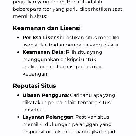
perjudian yang aman. Berikut adalah
beberapa faktor yang perlu diperhatikan saat
memilih situs:
Keamanan dan Lisensi
Periksa Lisensi
: Pastikan situs memiliki
lisensi dari badan pengatur yang diakui.
Keamanan Data
: Pilih situs yang
menggunakan enkripsi untuk
melindungi informasi pribadi dan
keuangan.
Reputasi Situs
Ulasan Pengguna
: Cari tahu apa yang
dikatakan pemain lain tentang situs
tersebut.
Layanan Pelanggan
: Pastikan situs
memiliki dukungan pelanggan yang
responsif untuk membantu jika terjadi