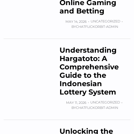
Online Gaming
and Betting
UNCATEGORIZED
MAY 14, 2026
BY
CHATFLICKORBIT-ADMIN
Understanding
Hargatoto: A
Comprehensive
Guide to the
Indonesian
Lottery System
UNCATEGORIZED
MAY 11, 2026
BY
CHATFLICKORBIT-ADMIN
Unlocking the