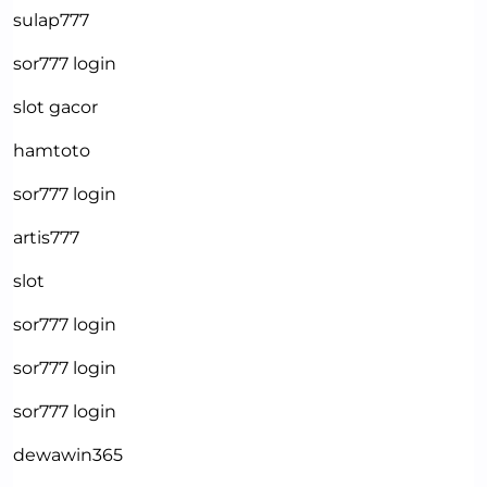
sulap777
sor777 login
slot gacor
hamtoto
sor777 login
artis777
slot
sor777 login
sor777 login
sor777 login
dewawin365