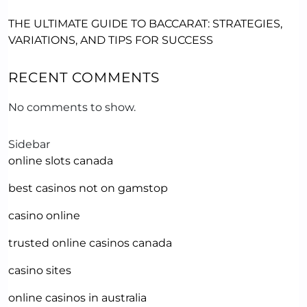
THE ULTIMATE GUIDE TO BACCARAT: STRATEGIES,
VARIATIONS, AND TIPS FOR SUCCESS
RECENT COMMENTS
No comments to show.
Sidebar
online slots canada
best casinos not on gamstop
casino online
trusted online casinos canada
casino sites
online casinos in australia