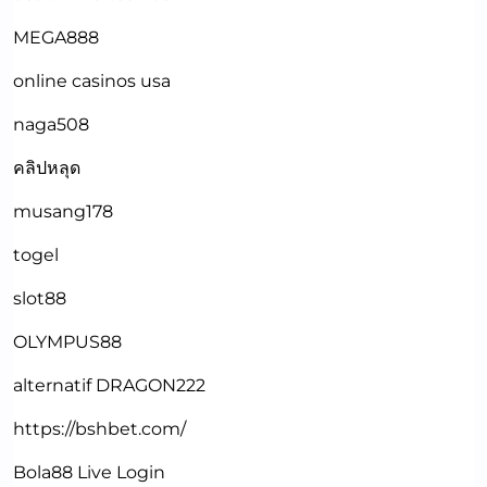
MEGA888
online casinos usa
naga508
คลิปหลุด
musang178
togel
slot88
OLYMPUS88
alternatif DRAGON222
https://bshbet.com/
Bola88 Live Login