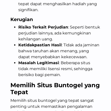
tepat dapat menghasilkan hadiah yang
signifikan.
Kerugian
Risiko Terkait Perjudian
: Seperti bentuk
perjudian lainnya, ada kemungkinan
kehilangan uang.
Ketidakpastian Hasil
: Tidak ada jaminan
bahwa taruhan akan menang, yang
dapat menyebabkan kekecewaan.
Masalah Legitimasi
: Beberapa situs
tidak memiliki lisensi resmi, sehingga
berisiko bagi pemain.
Memilih Situs Buntogel yang
Tepat
Memilih situs buntogel yang tepat sangat
penting untuk memastikan pengalaman