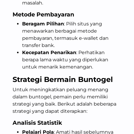
masalah.
Metode Pembayaran
Beragam Pilihan
: Pilih situs yang
menawarkan berbagai metode
pembayaran, termasuk e-wallet dan
transfer bank.
Kecepatan Penarikan
: Perhatikan
berapa lama waktu yang diperlukan
untuk menarik kemenangan.
Strategi Bermain Buntogel
Untuk meningkatkan peluang menang
dalam buntogel, pemain perlu memiliki
strategi yang baik. Berikut adalah beberapa
strategi yang dapat diterapkan:
Analisis Statistik
Pelajari Pola
: Amati hasil sebelumnya