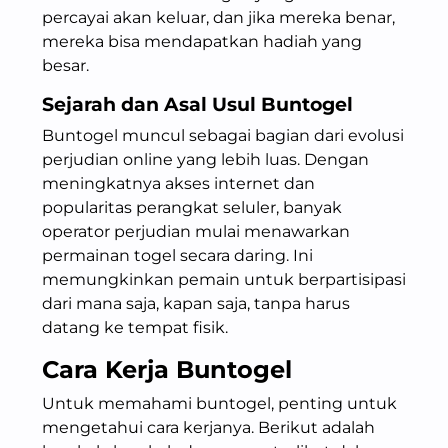
percayai akan keluar, dan jika mereka benar,
mereka bisa mendapatkan hadiah yang
besar.
Sejarah dan Asal Usul Buntogel
Buntogel muncul sebagai bagian dari evolusi
perjudian online yang lebih luas. Dengan
meningkatnya akses internet dan
popularitas perangkat seluler, banyak
operator perjudian mulai menawarkan
permainan togel secara daring. Ini
memungkinkan pemain untuk berpartisipasi
dari mana saja, kapan saja, tanpa harus
datang ke tempat fisik.
Cara Kerja Buntogel
Untuk memahami buntogel, penting untuk
mengetahui cara kerjanya. Berikut adalah