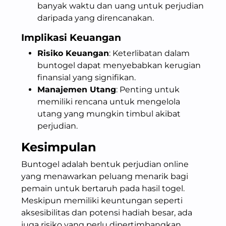
banyak waktu dan uang untuk perjudian
daripada yang direncanakan.
Implikasi Keuangan
Risiko Keuangan
: Keterlibatan dalam
buntogel dapat menyebabkan kerugian
finansial yang signifikan.
Manajemen Utang
: Penting untuk
memiliki rencana untuk mengelola
utang yang mungkin timbul akibat
perjudian.
Kesimpulan
Buntogel adalah bentuk perjudian online
yang menawarkan peluang menarik bagi
pemain untuk bertaruh pada hasil togel.
Meskipun memiliki keuntungan seperti
aksesibilitas dan potensi hadiah besar, ada
juga risiko yang perlu dipertimbangkan,